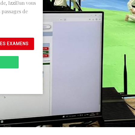
de, IzziDan vous
s passages de
LES EXAMENS