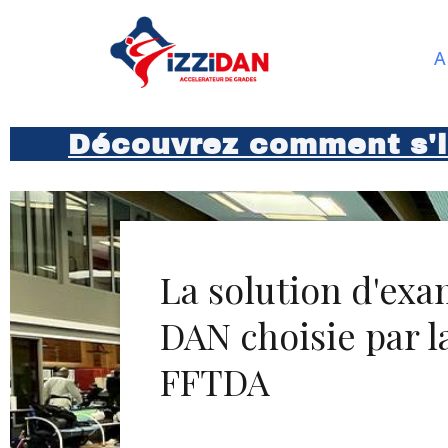
A
Découvrez comment s'in
La solution d'ex
DAN choisie par l
FFTDA