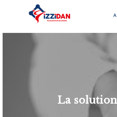
A
La solutio