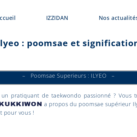
ccueil
IZZIDAN
Nos actualité
yeo : poomsae et significatio
– Poomsae Superieurs : ILYEO –
un pratiquant de taekwondo passionné ? Vous trou
a propos du poomsae supérieur Ilye
KUKKIWON
t pour vous !