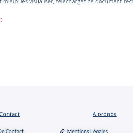
 mieux les visualiser, téléchargez ce document récap
EO
Contact
A propos
De Contact
Mentions Légales