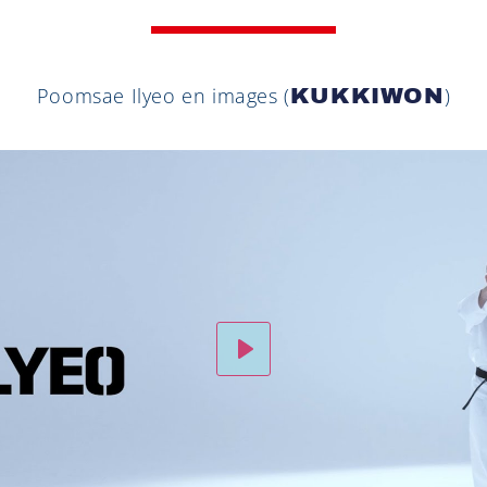
Poomsae Ilyeo en images (
)
KUKKIWON
Play