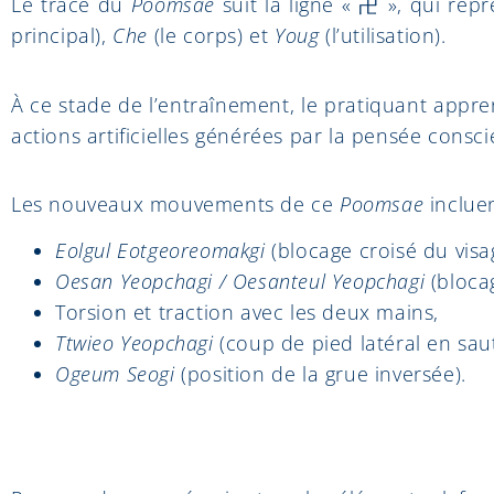
Le tracé du
Poomsae
suit la ligne « 卍 », qui rep
principal),
Che
(le corps) et
Youg
(l’utilisation).
À ce stade de l’entraînement, le pratiquant app
actions artificielles générées par la pensée consci
Les nouveaux mouvements de ce
Poomsae
incluen
Eolgul Eotgeoreomakgi
(blocage croisé du visa
Oesan Yeopchagi / Oesanteul Yeopchagi
(bloca
Torsion et traction avec les deux mains,
Ttwieo Yeopchagi
(coup de pied latéral en sau
Ogeum Seogi
(position de la grue inversée).