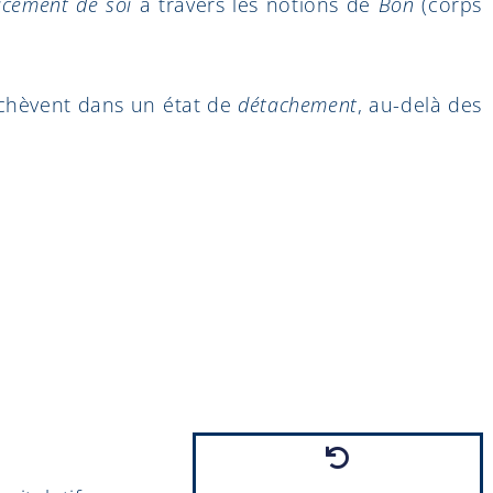
facement de soi
à travers les notions de
Bon
(corps
achèvent dans un état de
détachement
, au-delà des