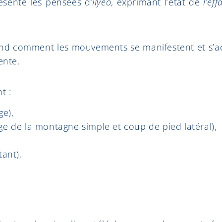
résente les pensées d’
Ilyeo
, exprimant l’état de
l’ef
rend comment les mouvements se manifestent et s’
ente.
t :
ge),
ge de la montagne simple et coup de pied latéral),
tant),